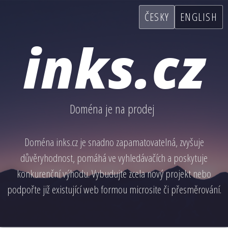
ČESKY
ENGLISH
inks.cz
Doména je na prodej
Doména inks.cz je snadno zapamatovatelná, zvyšuje
důvěryhodnost, pomáhá ve vyhledávačích a poskytuje
konkurenční výhodu. Vybudujte zcela nový projekt nebo
podpořte již existující web formou microsite či přesměrování.